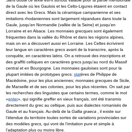
Sans doute ce texte est-il surtout valable pour la partie méridionale
de la Gaule où les Gaulois et les Celto-Ligures étaient en contact
direct avec les Grecs. Mais la céramique campanienne et ses
imitations rhodaniennes sont largement répandues dans toute la
Gaule, jusqu’en Normandie (vallée de la Seine) et jusqu’en
Lorraine et en Alsace. Les monnaies grecques sont également
fréquentes dans la vallée du Rhône et dans les régions alpines,
mais on en a découvert aussi en Lorraine. Les Celtes écrivirent
leur langue en caractères grecs avant de la transcrire, après la
conquête, en caractères latins. On a retrouvé des inscriptions et
des graffiti celtiques en caractères grecs jusqu’au nord du Massif
central et en Bourgogne. Les monnaies gauloises sont pour la
plupart imitées de prototypes grecs:
stat
ères de Philippe de
Macédoine, pour les plus anciennes; monnaies grecques de Sicile,
de Marseille et de ses colonies, pour les plus récentes. On sait par
les recherches des linguistes que certains termes, comme le mot
«
enter
», qui signifie greffer en vieux français, ont été transmis
directement du grec au celtique, puis aux dialectes romanisés de
Gaule et au français. Au-delà de la
Gallia graeca
, il existe sur
l’étendue du territoire toutes sortes de variations provinciales sur
des modèles grecs, qui vont de l’imitation pure et simple à
l’adaptation plus ou moins libre.