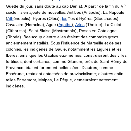
e
Guette du jour, sans doute au cap Denia). À partir de la fin du VI
siècle il s’en ajoute de nouvelles: Antibes (Antipolis), La Napoule
(
Ath
énopolis), Hyères (Olbia),
les
îles d’Hyères (Stoechades),
Cavalaire (Heraclea), Agde (
Agathe
),
Arles
(Theline), La Ciotat
(Citharista), Saint-Blaise (Mastramala), Rosas en Catalogne
(Rhoda). Beaucoup d’entre elles étaient des comptoirs grecs
anciennement installés. Sous l’influence de Marseille et de ses
colonies, les indigènes de Gaule, notamment les Ligures et les
Ibères, ainsi que les Gaulois eux-mêmes, construisirent des villes
fortifiées, dont certaines, comme Glanum, près de Saint-Rémy-de-
Provence, étaient fortement hellénisées. D’autres, comme
Ensérune, restaient entachées de provincialisme; d’autres enfin,
telles Entremont, Malpas, Le Pègue, demeuraient nettement
indigènes.