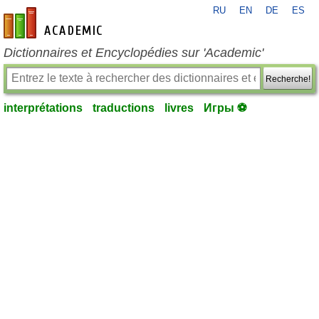
RU
EN
DE
ES
fr-academic.com
Dictionnaires et Encyclopédies sur 'Academic'
Recherche!
interprétations
traductions
livres
Игры ⚽