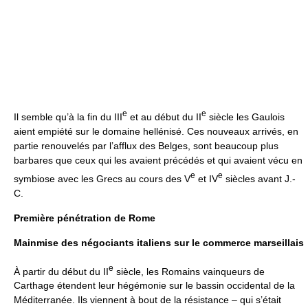
e
e
Il semble qu’à la fin du III
et au début du II
siècle les Gaulois
aient empiété sur le domaine hellénisé. Ces nouveaux arrivés, en
partie renouvelés par l’afflux des Belges, sont beaucoup plus
barbares que ceux qui les avaient précédés et qui avaient vécu en
e
e
symbiose avec les Grecs au cours des V
et IV
siècles avant J.-
C.
Première pénétration de Rome
Mainmise des négociants italiens sur le commerce marseillais
e
À partir du début du II
siècle, les Romains vainqueurs de
Carthage étendent leur hégémonie sur le bassin occidental de la
Méditerranée. Ils viennent à bout de la résistance – qui s’était